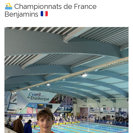
g
Championnats de France
a
Benjamins
t
i
o
n