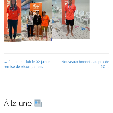
P
← Repas du club le 02 juin et
Nouveaux bonnets au prix de
remise de récompenses
6€ →
o
s
t
n
.
a
v
À la une
i