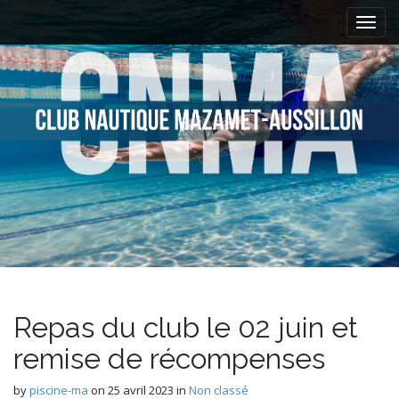
M
S
k
a
i
i
p
n
t
m
o
e
c
n
o
n
u
t
e
n
t
Repas du club le 02 juin et
remise de récompenses
by
piscine-ma
on
25 avril 2023
in
Non classé