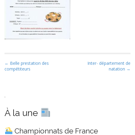
P
← Belle prestation des
Inter- département de
compétiteurs
natation →
o
s
t
n
.
a
v
À la une
i
g
Championnats de France
a