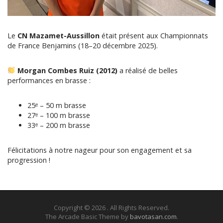
Le
CN Mazamet-Aussillon
était présent aux Championnats
de France Benjamins (18–20 décembre 2025).
Morgan Combes Ruiz (2012)
a réalisé de belles
performances en brasse :
25ᵉ – 50 m brasse
27ᵉ – 100 m brasse
33ᵉ – 200 m brasse
Félicitations à notre nageur pour son engagement et sa
progression !
Copyright © 2026
. All Rights Reserved.
The Arcade Basic Theme by
bavotasan.com
.