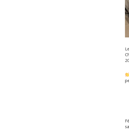
L
C
20
pe
Fé
sa