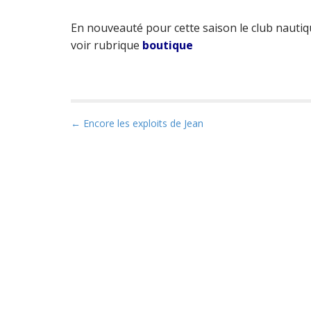
En nouveauté pour cette saison le club nauti
voir rubrique
boutique
P
← Encore les exploits de Jean
o
s
t
n
a
v
i
g
a
t