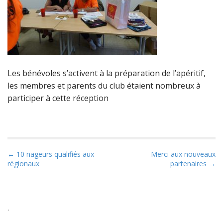
Les bénévoles s’activent à la préparation de l’apéritif,
les membres et parents du club étaient nombreux à
participer à cette réception
P
← 10 nageurs qualifiés aux
Merci aux nouveaux
régionaux
partenaires →
o
s
t
n
.
a