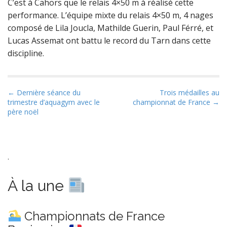
C’est à Cahors que le relais 4×50 m à réalisé cette
performance. L’équipe mixte du relais 4×50 m, 4 nages
composé de Lila Joucla, Mathilde Guerin, Paul Férré, et
Lucas Assemat ont battu le record du Tarn dans cette
discipline.
P
← Dernière séance du
Trois médailles au
trimestre d’aquagym avec le
championnat de France →
o
père noël
s
t
n
a
.
v
À la une
i
g
a
Championnats de France
t