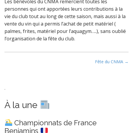
Les bénévoles du CNMA remercient toutes les
personnes qui ont apportées leurs contributions à la
vie du club tout au long de cette saison, mais aussi à la
vente du vin qui a permis l’achat de petit matériel (
palmes, frites, matériel pour l’aquagym…..), sans oublié
l’organisation de la fête du club.
P
Fête du CNMA →
o
s
t
.
n
a
À la une
v
i
Championnats de France
g
Benjamins
a