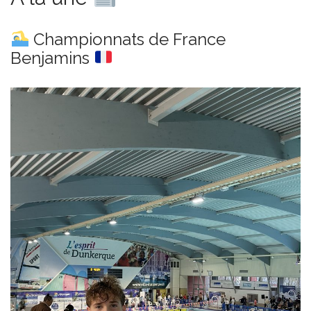
i
g
Championnats de France
a
Benjamins
t
i
o
n