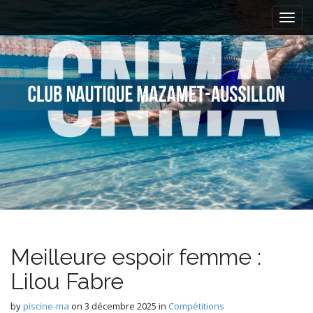
M
S
k
a
i
i
p
n
t
m
o
e
c
n
o
n
u
t
e
n
t
Meilleure espoir femme :
Lilou Fabre
by
piscine-ma
on
3 décembre 2025
in
Compétitions